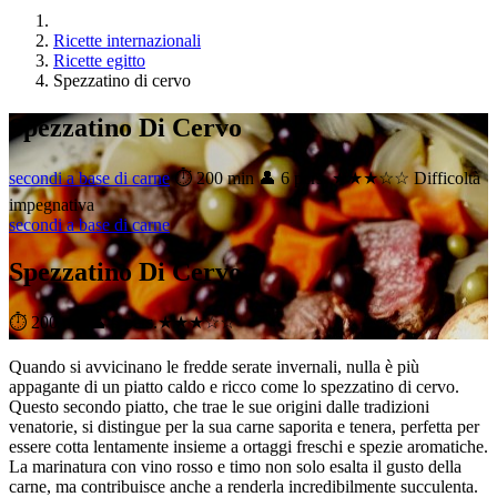
Ricette internazionali
Ricette egitto
Spezzatino di cervo
Spezzatino Di Cervo
secondi a base di carne
⏱ 200 min
👤 6 pers.
★★★☆☆ Difficoltà
impegnativa
secondi a base di carne
Spezzatino Di Cervo
⏱ 200 min
👤 6 pers.
★★★☆☆
Quando si avvicinano le fredde serate invernali, nulla è più
appagante di un piatto caldo e ricco come lo spezzatino di cervo.
Questo secondo piatto, che trae le sue origini dalle tradizioni
venatorie, si distingue per la sua carne saporita e tenera, perfetta per
essere cotta lentamente insieme a ortaggi freschi e spezie aromatiche.
La marinatura con vino rosso e timo non solo esalta il gusto della
carne, ma contribuisce anche a renderla incredibilmente succulenta.