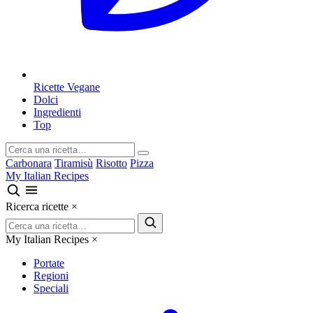
Ricette Vegane
Dolci
Ingredienti
Top
Carbonara
Tiramisù
Risotto
Pizza
My Italian Recipes
Ricerca ricette
×
My Italian Recipes
×
Portate
Regioni
Speciali