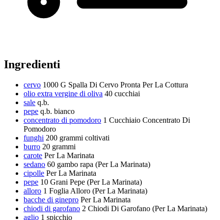
Ingredienti
cervo
1000 G Spalla Di Cervo Pronta Per La Cottura
olio extra vergine di oliva
40 cucchiai
sale
q.b.
pepe
q.b.
bianco
concentrato di pomodoro
1 Cucchiaio Concentrato Di
Pomodoro
funghi
200 grammi
coltivati
burro
20 grammi
carote
Per La Marinata
sedano
60 gambo
rapa (Per La Marinata)
cipolle
Per La Marinata
pepe
10 Grani Pepe (Per La Marinata)
alloro
1 Foglia Alloro (Per La Marinata)
bacche di ginepro
Per La Marinata
chiodi di garofano
2 Chiodi Di Garofano (Per La Marinata)
aglio
1 spicchio