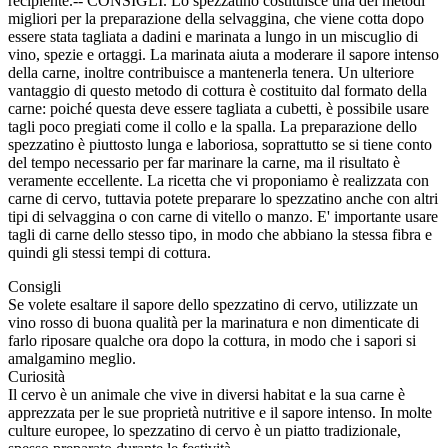
recipiente.-- CONSIGLI. Lo spezzatino costituisce una dei metodi
migliori per la preparazione della selvaggina, che viene cotta dopo
essere stata tagliata a dadini e marinata a lungo in un miscuglio di
vino, spezie e ortaggi. La marinata aiuta a moderare il sapore intenso
della carne, inoltre contribuisce a mantenerla tenera. Un ulteriore
vantaggio di questo metodo di cottura è costituito dal formato della
carne: poiché questa deve essere tagliata a cubetti, è possibile usare
tagli poco pregiati come il collo e la spalla. La preparazione dello
spezzatino è piuttosto lunga e laboriosa, soprattutto se si tiene conto
del tempo necessario per far marinare la carne, ma il risultato è
veramente eccellente. La ricetta che vi proponiamo è realizzata con
carne di cervo, tuttavia potete preparare lo spezzatino anche con altri
tipi di selvaggina o con carne di vitello o manzo. E' importante usare
tagli di carne dello stesso tipo, in modo che abbiano la stessa fibra e
quindi gli stessi tempi di cottura.
Consigli
Se volete esaltare il sapore dello spezzatino di cervo, utilizzate un
vino rosso di buona qualità per la marinatura e non dimenticate di
farlo riposare qualche ora dopo la cottura, in modo che i sapori si
amalgamino meglio.
Curiosità
Il cervo è un animale che vive in diversi habitat e la sua carne è
apprezzata per le sue proprietà nutritive e il sapore intenso. In molte
culture europee, lo spezzatino di cervo è un piatto tradizionale,