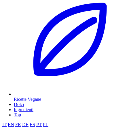
Ricette Vegane
Dolci
Ingredienti
Top
IT
EN
FR
DE
ES
PT
PL