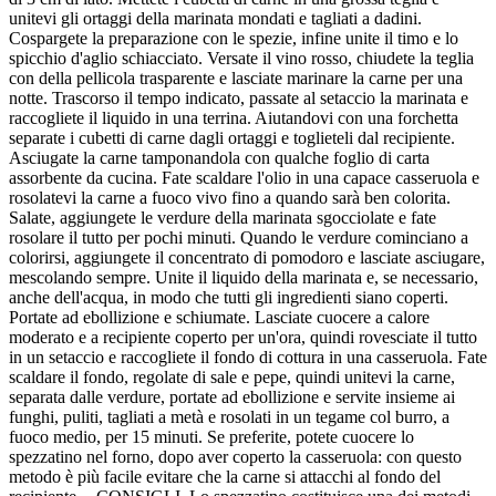
unitevi gli ortaggi della marinata mondati e tagliati a dadini.
Cospargete la preparazione con le spezie, infine unite il timo e lo
spicchio d'aglio schiacciato. Versate il vino rosso, chiudete la teglia
con della pellicola trasparente e lasciate marinare la carne per una
notte. Trascorso il tempo indicato, passate al setaccio la marinata e
raccogliete il liquido in una terrina. Aiutandovi con una forchetta
separate i cubetti di carne dagli ortaggi e toglieteli dal recipiente.
Asciugate la carne tamponandola con qualche foglio di carta
assorbente da cucina. Fate scaldare l'olio in una capace casseruola e
rosolatevi la carne a fuoco vivo fino a quando sarà ben colorita.
Salate, aggiungete le verdure della marinata sgocciolate e fate
rosolare il tutto per pochi minuti. Quando le verdure cominciano a
colorirsi, aggiungete il concentrato di pomodoro e lasciate asciugare,
mescolando sempre. Unite il liquido della marinata e, se necessario,
anche dell'acqua, in modo che tutti gli ingredienti siano coperti.
Portate ad ebollizione e schiumate. Lasciate cuocere a calore
moderato e a recipiente coperto per un'ora, quindi rovesciate il tutto
in un setaccio e raccogliete il fondo di cottura in una casseruola. Fate
scaldare il fondo, regolate di sale e pepe, quindi unitevi la carne,
separata dalle verdure, portate ad ebollizione e servite insieme ai
funghi, puliti, tagliati a metà e rosolati in un tegame col burro, a
fuoco medio, per 15 minuti. Se preferite, potete cuocere lo
spezzatino nel forno, dopo aver coperto la casseruola: con questo
metodo è più facile evitare che la carne si attacchi al fondo del