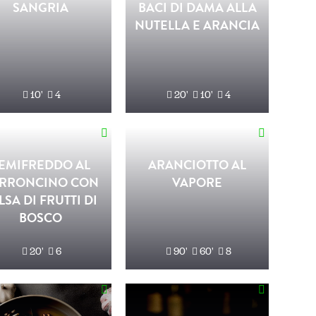
SANGRIA
BACI DI DAMA ALLA
NUTELLA E ARANCIA
10'
4
20'
10'
4
EMIFREDDO AL
ARANCIOTTO AL
RRONCINO CON
VAPORE
LSA DI FRUTTI DI
BOSCO
20'
6
90'
60'
8