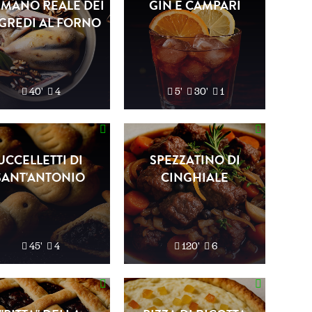
MANO REALE DEI
GIN E CAMPARI
GREDI AL FORNO
40'
4
5'
30'
1
UCCELLETTI DI
SPEZZATINO DI
SANT'ANTONIO
CINGHIALE
45'
4
120'
6