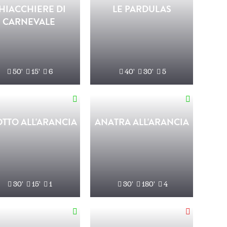
HIACCHIERE DI
LE PARDULAS
CARNEVALE
50'
15'
6
40'
30'
5
OTTO ALL'ARANCIA
ANATRA ALL'ARANCIA
30'
15'
1
30'
180'
4