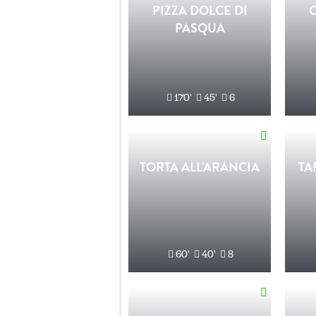
PIZZA DOLCE DI
PASQUA
170'
45'
6
TORTA ALL'ARANCIA
TA
60'
40'
8