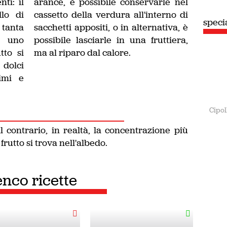
nti: il
arance, è possibile conservarle nel
lo di
cassetto della verdura all'interno di
speci
tanta
sacchetti appositi, o in alternativa, è
 uno
possibile lasciarle in una fruttiera,
tto si
ma al riparo dal calore.
dolci
rimi e
Cipol
 contrario, in realtà, la concentrazione più
frutto si trova nell'albedo.
enco ricette