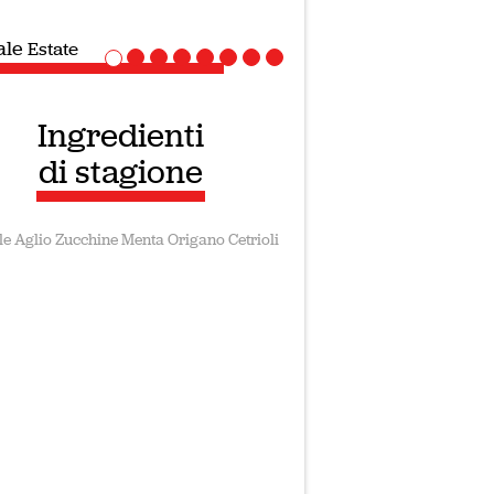
ale
Ricette Vegane
Ingredienti
di stagione
le
Aglio
Zucchine
Menta
Origano
Cetrioli