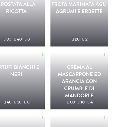
CROSTATA ALLA
TROTA MARINATA AGLI
RICOTTA
AGRUMI E ERBETTE
90'
40'
6
20'
2
RTUFI BIANCHI E
CREMA AL
NERI
MASCARPONE ED
ARANCIA CON
CRUMBLE DI
MANDORLE
40'
10'
8
60'
10'
4