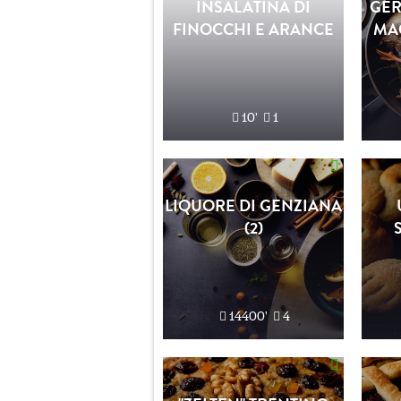
INSALATINA DI
GER
FINOCCHI E ARANCE
MA
10'
1
LIQUORE DI GENZIANA
(2)
14400'
4