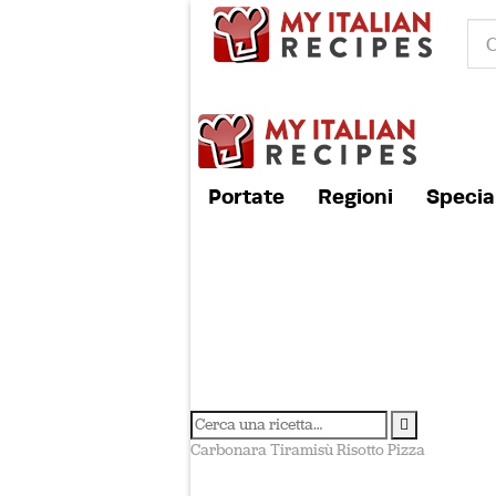
Portate
Regioni
Special
Carbonara
Tiramisù
Risotto
Pizza