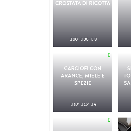
CROSTATA DI RICOTTA
30'
30'
8
CARCIOFI CON
S
ARANCE, MIELE E
TO
SPEZIE
SA
10'
15'
4