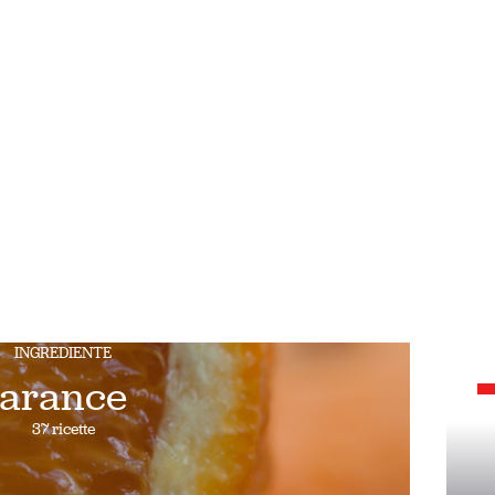
INGREDIENTE
arance
37 ricette