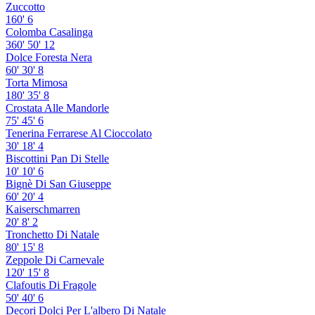
Zuccotto
160'
6
Colomba Casalinga
360'
50'
12
Dolce Foresta Nera
60'
30'
8
Torta Mimosa
180'
35'
8
Crostata Alle Mandorle
75'
45'
6
Tenerina Ferrarese Al Cioccolato
30'
18'
4
Biscottini Pan Di Stelle
10'
10'
6
Bignè Di San Giuseppe
60'
20'
4
Kaiserschmarren
20'
8'
2
Tronchetto Di Natale
80'
15'
8
Zeppole Di Carnevale
120'
15'
8
Clafoutis Di Fragole
50'
40'
6
Decori Dolci Per L'albero Di Natale