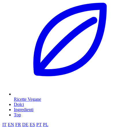
Ricette Vegane
Dolci
Ingredienti
Top
IT
EN
FR
DE
ES
PT
PL