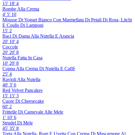
15'
18'
4
Bombe Alla Crema
4'
5'
10
Mousse Di Yogurt Bianco Con Marmellata Di Petali Di Rosa, Litchi
E Coulis Di Lamponi
15'
2
Baci Di Dama Alla Nutella E Arancia
20'
10'
4
Coccole
20'
20'
8
Nutella Fatta In Casa
10'
20'
8
Coppa Alla Crema Di Nutella E Caffè
25'
4
Ravioli Alla Nutella
40'
3'
6
Red Velvet Pancakes
15'
15'
3
Cuore Di Cheesecake
60'
2
Frittelle Di Carnevale Alle Mele
1'
10'
6
Strudel Di Mele
45'
35'
8
Torta Alla Nutella, Rum E Uvetta Con Crema Di Mascarpone Al