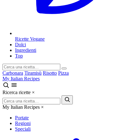
Ricette Vegane
Dolci
Ingredienti
Top
Carbonara
Tiramisù
Risotto
Pizza
My Italian Recipes
Ricerca ricette
×
My Italian Recipes
×
Portate
Regioni
Speciali