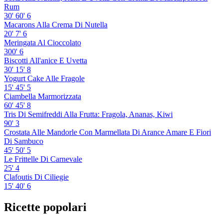
Rum
30'
60'
6
Macarons Alla Crema Di Nutella
20'
7'
6
Meringata Al Cioccolato
300'
6
Biscotti All'anice E Uvetta
30'
15'
8
Yogurt Cake Alle Fragole
15'
45'
5
Ciambella Marmorizzata
60'
45'
8
Tris Di Semifreddi Alla Frutta: Fragola, Ananas, Kiwi
90'
3
Crostata Alle Mandorle Con Marmellata Di Arance Amare E Fiori
Di Sambuco
45'
50'
5
Le Frittelle Di Carnevale
25'
4
Clafoutis Di Ciliegie
15'
40'
6
Ricette popolari