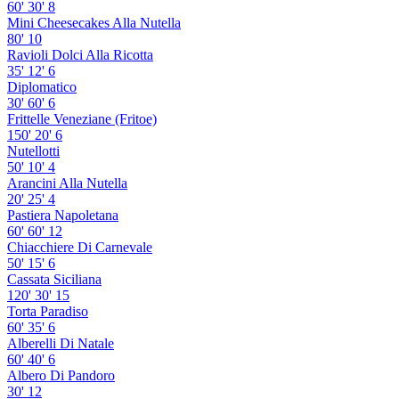
60'
30'
8
Mini Cheesecakes Alla Nutella
80'
10
Ravioli Dolci Alla Ricotta
35'
12'
6
Diplomatico
30'
60'
6
Frittelle Veneziane (Fritoe)
150'
20'
6
Nutellotti
50'
10'
4
Arancini Alla Nutella
20'
25'
4
Pastiera Napoletana
60'
60'
12
Chiacchiere Di Carnevale
50'
15'
6
Cassata Siciliana
120'
30'
15
Torta Paradiso
60'
35'
6
Alberelli Di Natale
60'
40'
6
Albero Di Pandoro
30'
12