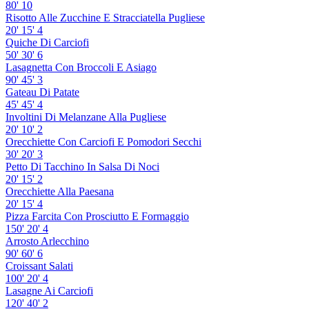
80'
10
Risotto Alle Zucchine E Stracciatella Pugliese
20'
15'
4
Quiche Di Carciofi
50'
30'
6
Lasagnetta Con Broccoli E Asiago
90'
45'
3
Gateau Di Patate
45'
45'
4
Involtini Di Melanzane Alla Pugliese
20'
10'
2
Orecchiette Con Carciofi E Pomodori Secchi
30'
20'
3
Petto Di Tacchino In Salsa Di Noci
20'
15'
2
Orecchiette Alla Paesana
20'
15'
4
Pizza Farcita Con Prosciutto E Formaggio
150'
20'
4
Arrosto Arlecchino
90'
60'
6
Croissant Salati
100'
20'
4
Lasagne Ai Carciofi
120'
40'
2