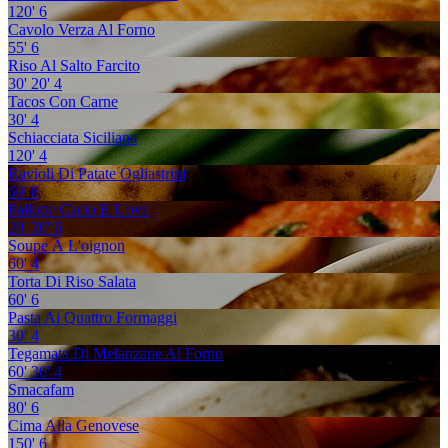
120'
6
Cavolo Verza Al Forno
55'
6
Riso Al Salto Farcito
30'
20'
4
Tacos Con Carne
30'
4
Schiacciata Siciliana
120'
4
Ravioli Di Patate Ogliastrini
60'
8
Pallotte Cacio E Uova
20'
30'
6
Soupe À L'oignon
60'
4
Torta Di Riso Salata
60'
6
Pasta Ai Quattro Formaggi
30'
4
Tegamata Di Melanzane Al Forno
60'
30'
4
Smacafam
80'
6
Cima Alla Genovese
150'
6