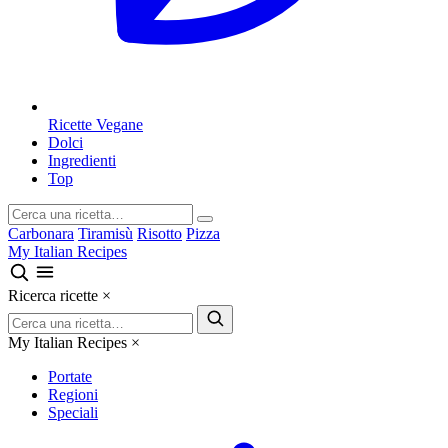
Ricette Vegane
Dolci
Ingredienti
Top
Carbonara
Tiramisù
Risotto
Pizza
My Italian Recipes
Ricerca ricette
×
My Italian Recipes
×
Portate
Regioni
Speciali