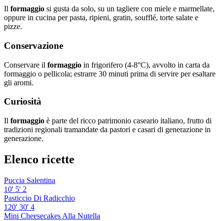
Il
formaggio
si gusta da solo, su un tagliere con miele e marmellate,
oppure in cucina per pasta, ripieni, gratin, soufflé, torte salate e
pizze.
Conservazione
Conservare il
formaggio
in frigorifero (4-8°C), avvolto in carta da
formaggio o pellicola; estrarre 30 minuti prima di servire per esaltare
gli aromi.
Curiosità
Il
formaggio
è parte del ricco patrimonio caseario italiano, frutto di
tradizioni regionali tramandate da pastori e casari di generazione in
generazione.
Elenco ricette
Puccia Salentina
10'
5'
2
Pasticcio Di Radicchio
120'
30'
4
Mini Cheesecakes Alla Nutella