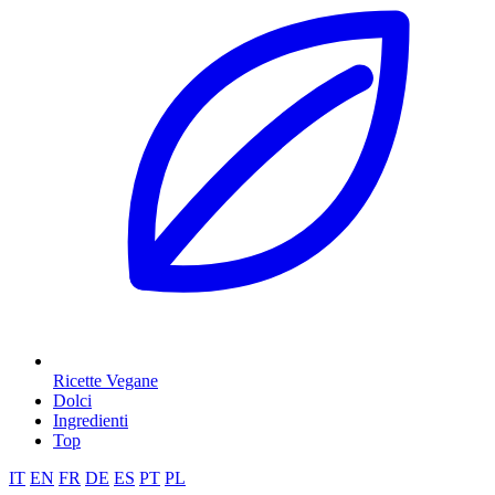
Ricette Vegane
Dolci
Ingredienti
Top
IT
EN
FR
DE
ES
PT
PL