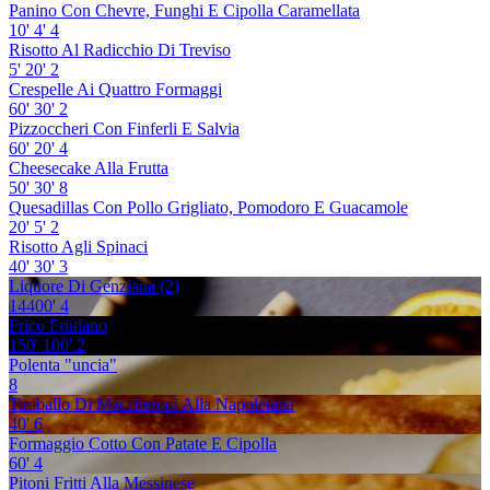
Panino Con Chevre, Funghi E Cipolla Caramellata
10'
4'
4
Risotto Al Radicchio Di Treviso
5'
20'
2
Crespelle Ai Quattro Formaggi
60'
30'
2
Pizzoccheri Con Finferli E Salvia
60'
20'
4
Cheesecake Alla Frutta
50'
30'
8
Quesadillas Con Pollo Grigliato, Pomodoro E Guacamole
20'
5'
2
Risotto Agli Spinaci
40'
30'
3
Liquore Di Genziana (2)
14400'
4
Frico Friulano
150'
100'
2
Polenta "uncia"
8
Timballo Di Maccheroni Alla Napoletana
40'
6
Formaggio Cotto Con Patate E Cipolla
60'
4
Pitoni Fritti Alla Messinese