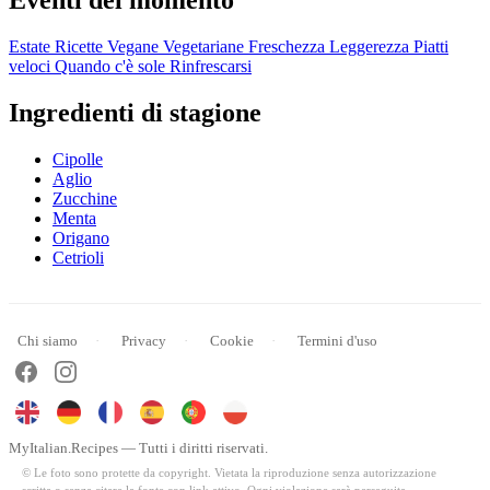
Eventi del momento
Estate
Ricette Vegane
Vegetariane
Freschezza
Leggerezza
Piatti
veloci
Quando c'è sole
Rinfrescarsi
Ingredienti di stagione
Cipolle
Aglio
Zucchine
Menta
Origano
Cetrioli
Chi siamo
Privacy
Cookie
Termini d'uso
MyItalian.Recipes — Tutti i diritti riservati.
© Le foto sono protette da copyright. Vietata la riproduzione senza autorizzazione