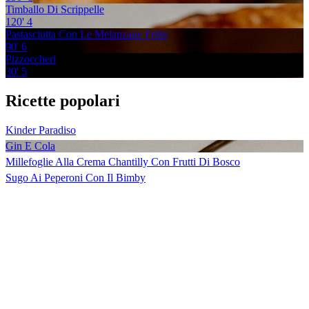
Timballo Di Scrippelle
120'
4
Pastasciutta Con Le Melanzane Fritte
90'
6
Pizzoccheri
30'
5
Ricette popolari
Kinder Paradiso
Gin E Cola
Millefoglie Alla Crema Chantilly Con Frutti Di Bosco
Sugo Ai Peperoni Con Il Bimby