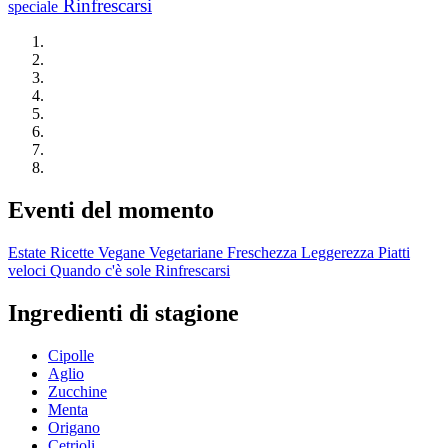
Rinfrescarsi
speciale
Eventi del momento
Estate
Ricette Vegane
Vegetariane
Freschezza
Leggerezza
Piatti
veloci
Quando c'è sole
Rinfrescarsi
Ingredienti di stagione
Cipolle
Aglio
Zucchine
Menta
Origano
Cetrioli