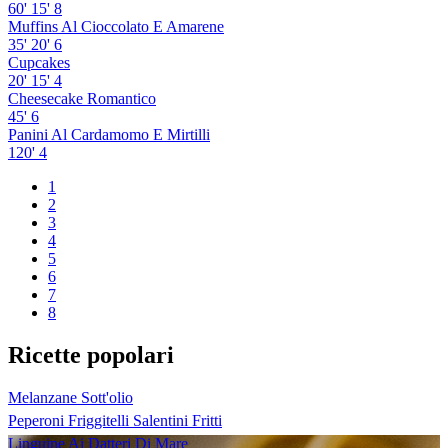
60'
15'
8
Muffins Al Cioccolato E Amarene
35'
20'
6
Cupcakes
20'
15'
4
Cheesecake Romantico
45'
6
Panini Al Cardamomo E Mirtilli
120'
4
1
2
3
4
5
6
7
8
Ricette popolari
Melanzane Sott'olio
Peperoni Friggitelli Salentini Fritti
Linguine Ai Datteri Di Mare