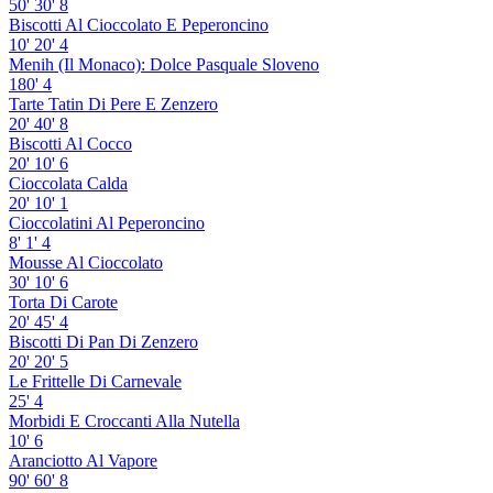
50'
30'
8
Biscotti Al Cioccolato E Peperoncino
10'
20'
4
Menih (Il Monaco): Dolce Pasquale Sloveno
180'
4
Tarte Tatin Di Pere E Zenzero
20'
40'
8
Biscotti Al Cocco
20'
10'
6
Cioccolata Calda
20'
10'
1
Cioccolatini Al Peperoncino
8'
1'
4
Mousse Al Cioccolato
30'
10'
6
Torta Di Carote
20'
45'
4
Biscotti Di Pan Di Zenzero
20'
20'
5
Le Frittelle Di Carnevale
25'
4
Morbidi E Croccanti Alla Nutella
10'
6
Aranciotto Al Vapore
90'
60'
8