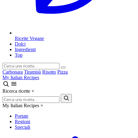
Ricette Vegane
Dolci
Ingredienti
Top
Carbonara
Tiramisù
Risotto
Pizza
My Italian Recipes
Ricerca ricette
×
My Italian Recipes
×
Portate
Regioni
Speciali