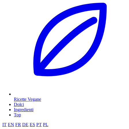
Ricette Vegane
Dolci
Ingredienti
Top
IT
EN
FR
DE
ES
PT
PL