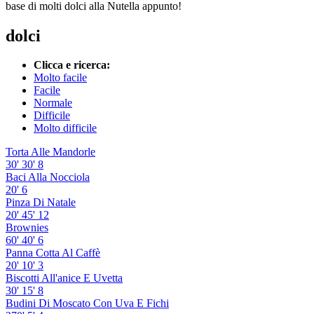
base di molti dolci alla Nutella appunto!
dolci
Clicca e ricerca:
Molto facile
Facile
Normale
Difficile
Molto difficile
Torta Alle Mandorle
30'
30'
8
Baci Alla Nocciola
20'
6
Pinza Di Natale
20'
45'
12
Brownies
60'
40'
6
Panna Cotta Al Caffè
20'
10'
3
Biscotti All'anice E Uvetta
30'
15'
8
Budini Di Moscato Con Uva E Fichi