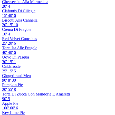
Cheesecake Alla Marmellata
20'
4
Clafoutis Di Ciliegie
15'
40'
6
Biscotti Alla Cannella
20'
15'
10
Crema Di Fragole
10'
4
Red Velvet Cupcakes
25'
20'
6
Torta Isa Alle Fragole
40'
40'
6
Uovo Di Pasqua
30'
15'
1
Caldarroste
25'
15'
5
Gingerbread Men
90'
8'
30
Pumpkin Pie
20'
55'
8
Torta Di Zucca Con Mandorle E Amaretti
90'
5
Apple Pie
100'
60'
6
Key Lime Pie