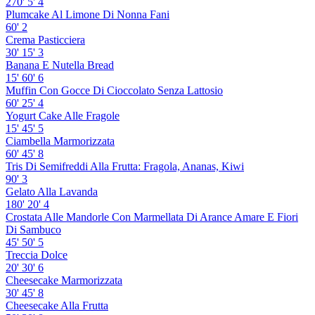
270'
5'
4
Plumcake Al Limone Di Nonna Fani
60'
2
Crema Pasticciera
30'
15'
3
Banana E Nutella Bread
15'
60'
6
Muffin Con Gocce Di Cioccolato Senza Lattosio
60'
25'
4
Yogurt Cake Alle Fragole
15'
45'
5
Ciambella Marmorizzata
60'
45'
8
Tris Di Semifreddi Alla Frutta: Fragola, Ananas, Kiwi
90'
3
Gelato Alla Lavanda
180'
20'
4
Crostata Alle Mandorle Con Marmellata Di Arance Amare E Fiori
Di Sambuco
45'
50'
5
Treccia Dolce
20'
30'
6
Cheesecake Marmorizzata
30'
45'
8
Cheesecake Alla Frutta